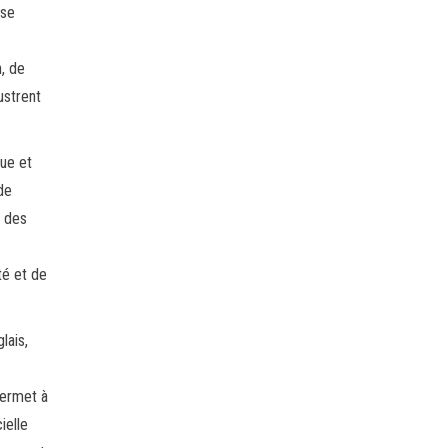
 se
n, de
ustrent
rue et
 de
r des
té et de
lais,
 permet à
ielle