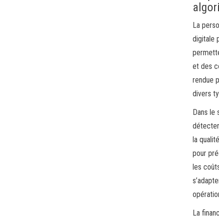
algor
La perso
digitale
permette
et des c
rendue p
divers t
Dans le 
détecter
la qualit
pour pré
les coûts
s’adapte
opératio
La finan