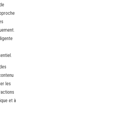
 de
approche
es
quement.
ligente
entiel.
 des
 contenu
ter les
ractions
ique et à
a