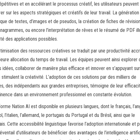
épétitives et en accélérant le processus créatif, les utilisateurs peuvent
er sur les aspects stratégiques et créatifs de leur travail. La génération
que de textes, d’images et de pseudos, la création de fiches de révisio
nagrammes, ou encore l’interprétation de rêves et le résumé de PDF ill
sité des applications possibles.
timisation des ressources créatives se traduit par une productivité acc
leure allocation du temps de travail. Les équipes peuvent ainsi explorer
s idées, collaborer de manière plus efficace et innover en s’appuyant su
i stimulent la créativité. L’adoption de ces solutions par des milliers de
s, des indépendants aux grandes entreprises, témoigne de leur efficaci
tinence dans un environnement professionnel en constante évolution.
forme Nation AI est disponible en plusieurs langues, dont le français, l’ang
l, l’italien, l’allemand, le portugais du Portugal et du Brésil, ainsi que le
ais. Cette accessibilité linguistique favorise l’adoption internationale et
éventail d’utilisateurs de bénéficier des avantages de l’intelligence artific