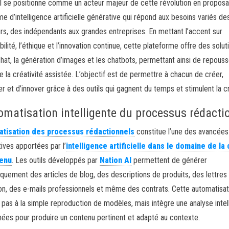
I se positionne comme un acteur majeur de cette révolution en proposa
me d’intelligence artificielle générative qui répond aux besoins variés de
eurs, des indépendants aux grandes entreprises. En mettant l’accent sur
bilité, l’éthique et l’innovation continue, cette plateforme offre des solut
chat, la génération d’images et les chatbots, permettant ainsi de repouss
de la créativité assistée. L’objectif est de permettre à chacun de créer,
er et d’innover grâce à des outils qui gagnent du temps et stimulent la cr
omatisation intelligente du processus rédacti
atisation des processus rédactionnels
constitue l’une des avancées 
tives apportées par l’
intelligence artificielle dans le domaine de la
tenu
. Les outils développés par
Nation AI
permettent de générer
quement des articles de blog, des descriptions de produits, des lettres
on, des e-mails professionnels et même des contrats. Cette automatisat
e pas à la simple reproduction de modèles, mais intègre une analyse intel
ées pour produire un contenu pertinent et adapté au contexte.