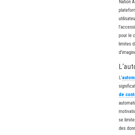
Nation A
platefor
utilisat
l’accessi
pour le 
limites 
d’imagin
L’aut
L’
autom
significa
de con
automati
motivati
se limit
des donn