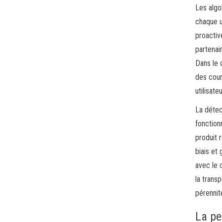
Les algo
chaque u
proactiv
partenai
Dans le 
des courr
utilisat
La détec
fonctionn
produit 
biais et
avec le 
la trans
pérennit
La pe