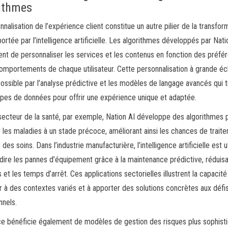
ithmes
nnalisation de l’expérience client constitue un autre pilier de la transfor
 portée par l’intelligence artificielle. Les algorithmes développés par Nati
nt de personnaliser les services et les contenus en fonction des préfé
omportements de chaque utilisateur. Cette personnalisation à grande éc
ossible par l’analyse prédictive et les modèles de langage avancés qui t
ypes de données pour offrir une expérience unique et adaptée.
secteur de la santé, par exemple, Nation AI développe des algorithmes 
 les maladies à un stade précoce, améliorant ainsi les chances de trait
é des soins. Dans l’industrie manufacturière, l’intelligence artificielle est u
dire les pannes d’équipement grâce à la maintenance prédictive, réduisa
 et les temps d’arrêt. Ces applications sectorielles illustrent la capacité 
r à des contextes variés et à apporter des solutions concrètes aux défi
nnels.
ce bénéficie également de modèles de gestion des risques plus sophist