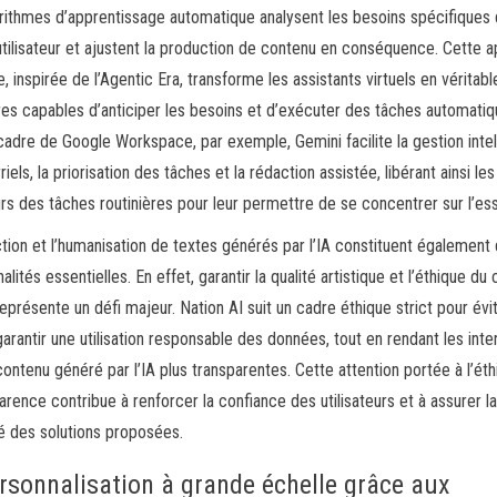
rithmes d’apprentissage automatique analysent les besoins spécifiques
tilisateur et ajustent la production de contenu en conséquence. Cette 
e, inspirée de l’Agentic Era, transforme les assistants virtuels en véritabl
res capables d’anticiper les besoins et d’exécuter des tâches automati
cadre de Google Workspace, par exemple, Gemini facilite la gestion intel
iels, la priorisation des tâches et la rédaction assistée, libérant ainsi les
eurs des tâches routinières pour leur permettre de se concentrer sur l’ess
tion et l’humanisation de textes générés par l’IA constituent également
alités essentielles. En effet, garantir la qualité artistique et l’éthique du
représente un défi majeur. Nation AI suit un cadre éthique strict pour évi
 garantir une utilisation responsable des données, tout en rendant les inte
contenu généré par l’IA plus transparentes. Cette attention portée à l’éth
parence contribue à renforcer la confiance des utilisateurs et à assurer l
é des solutions proposées.
rsonnalisation à grande échelle grâce aux