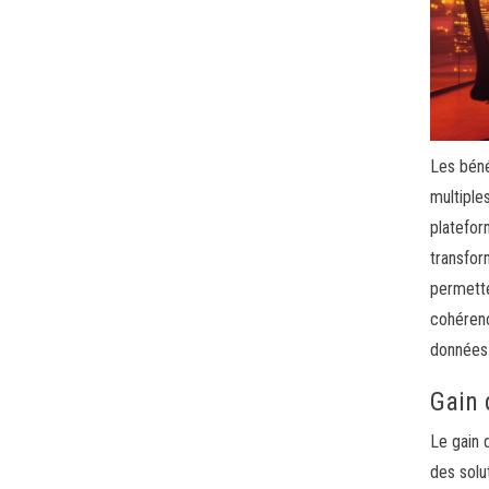
Les béné
multiple
platefor
transfor
permette
cohérenc
données
Gain 
Le gain 
des solu