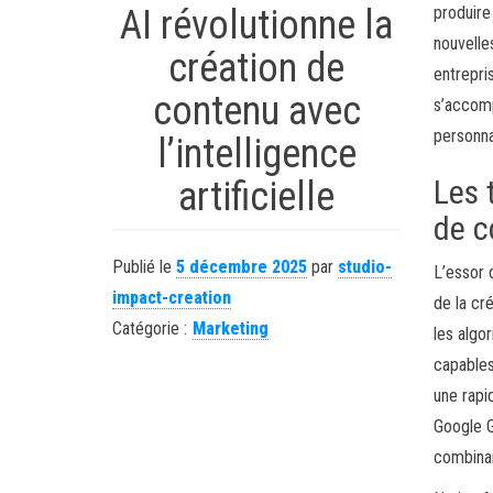
AI révolutionne la
produire
nouvelle
création de
entrepri
contenu avec
s’accomp
personna
l’intelligence
Les 
artificielle
de c
Publié le
5 décembre 2025
par
studio-
L’essor d
impact-creation
de la cr
Catégorie :
Marketing
les algo
capables
une rapi
Google 
combinan