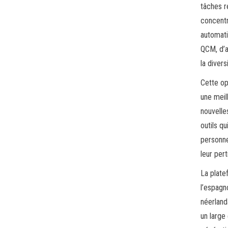
tâches r
concentr
automati
QCM, d’a
la diver
Cette op
une meil
nouvelle
outils qu
personne
leur per
La plate
l’espagno
néerland
un large 