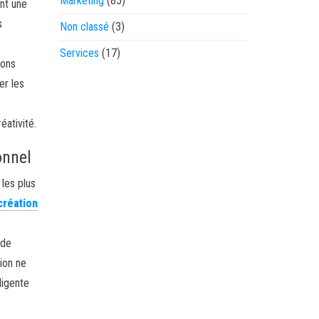
Marketing
(85)
nt une
s
Non classé
(3)
Services
(17)
ions
er les
éativité.
onnel
les plus
 création
 de
ion ne
ligente