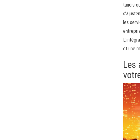
tandis q
s’ajuste
les serv
entrepri
L’intégr
et une m
Les 
votr