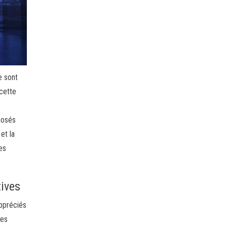
e sont
 cette
posés
et la
des
tives
appréciés
les