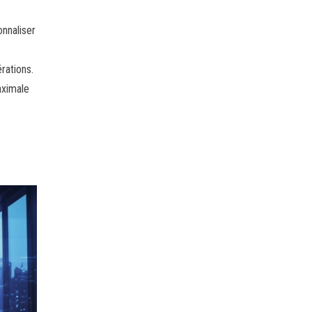
onnaliser
s
rations.
aximale