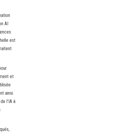
mation
on AI
rences
helle est
raitent
pour
ement et
tilisée
nt ainsi
de l’IA à
s
iqués,