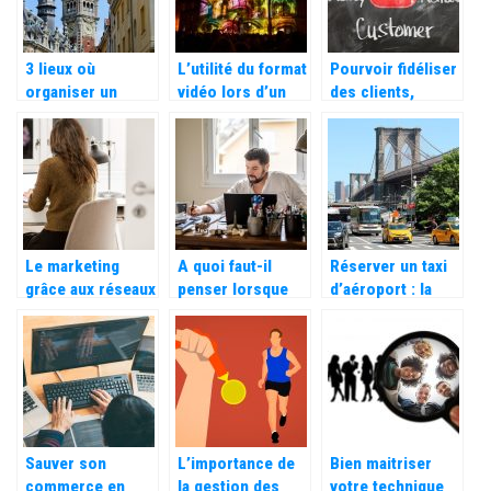
3 lieux où
L’utilité du format
Pourvoir fidéliser
organiser un
vidéo lors d’un
des clients,
salon à Lille
lancement de
comment faire ?
produit
Le marketing
A quoi faut-il
Réserver un taxi
grâce aux réseaux
penser lorsque
d’aéroport : la
sociaux.
l’on a des bureaux
nouvelle méthode
?
la plus pratique
pour vos voyages
Sauver son
L’importance de
Bien maitriser
commerce en
la gestion des
votre technique