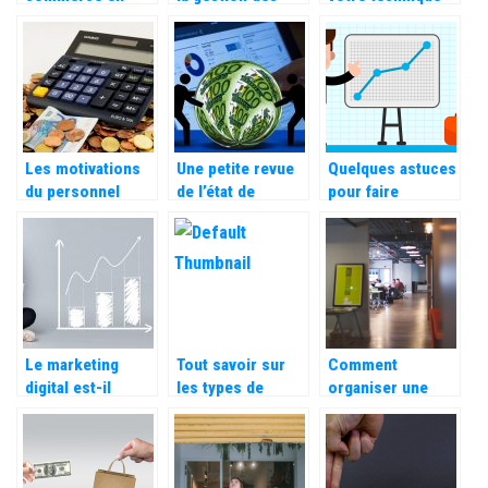
passant en ligne,
récompenses
marketing pour
une bonne idée ?
pour votre
attirer de
entreprise
nouveaux clients
Les motivations
Une petite revue
Quelques astuces
du personnel
de l’état de
pour faire
pour favoriser
l’économie
developper son
une bonne
mondiale en 2022
entreprise
gestion par
l’équipe
Le marketing
Tout savoir sur
Comment
digital est-il
les types de
organiser une
avantageux pour
communication
conférence en
les entreprises ?
en entreprise
quelques étapes ?