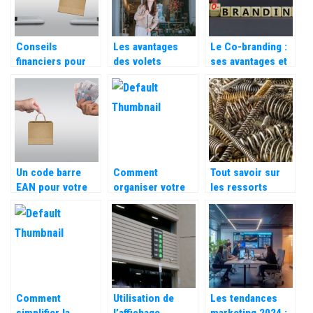
Conseils
Les avantages
Le Co-branding :
financiers pour
des volets
ses avantages et
optimiser vos
roulants
ses
ressources
inconvenients
économiques
Un code barre
Comment
Tout savoir sur
EAN pour votre
organiser votre
les ressorts
vente en ligne
entreprise de
utilisés dans le
maniere a en
secteur industriel
assurer la
reussite ?
Comment
Utilisation de
Les tendances