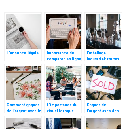
L’annonce légale
Importance de
Emballage
comparer en ligne
industriel: toutes
avant d’acheter
les raisons
d’opter pour le
verre
Comment gagner
L’importance du
Gagner de
de l’argent avec le
visuel lorsque
l’argent avec des
Print On Demand
l’on arrive dans
objets présents
?
vos bureaux.
dans notre
placard, c’est