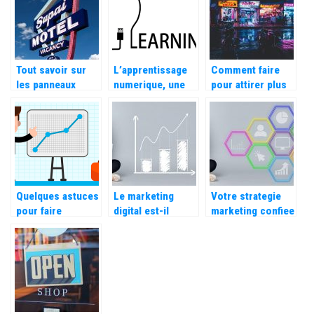
lorsque l’on est
une entreprise ?
Tout savoir sur
L’apprentissage
Comment faire
les panneaux
numerique, une
pour attirer plus
publicitaires
pedagogie que le
de clients dans
monde ne peut
votre magasin ?
plus ignorer
Quelques astuces
Le marketing
Votre strategie
pour faire
digital est-il
marketing confiee
developper son
avantageux pour
a un
entreprise
les entreprises ?
professionnel