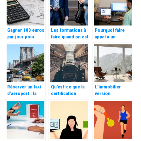
possible ?
Gagner 100 euros
Les formations à
Pourquoi faire
par jour pour
faire quand on est
appel à un
booster son
dans une
prestataire
revenu, c’est
entreprise
informatique ?
possible!
Réserver un taxi
Qu’est-ce que la
L’immobilier
d’aéroport : la
certification
version
nouvelle méthode
Qualiopi ?
entrepreneur : un
la plus pratique
business rentable
pour vos voyages