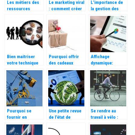
Les métiers des
Le marketing viral
L’importance de
ressources
: comment créer
la gestion des
humaines
l’engouement?
récompenses
pour votre
entreprise
Bien maitriser
Pourquoi offrir
Affichage
votre technique
des cadeaux
dynamique:
marketing pour
d’affaires ?
qu’est-ce que
attirer de
c’est exactement?
nouveaux clients
Pourquoi se
Une petite revue
Se rendre au
fournir en
de l’état de
travail à vélo :
matériel de
l’économie
comment s’y
manutention
mondiale en 2022
préparer ?