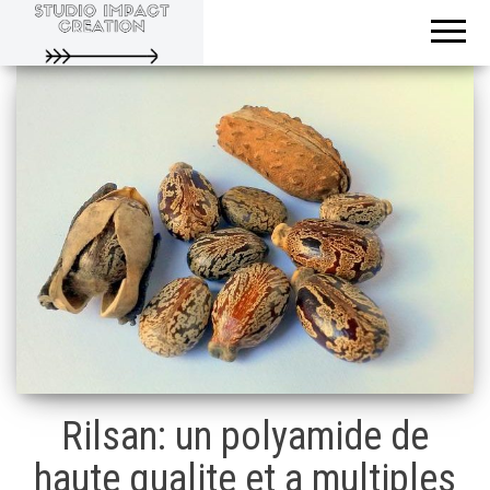
Evoluons
Studio
ensemble
Impact
Creation
Rilsan: un polyamide de
haute qualite et a multiples