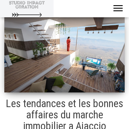
Evoluons
Studio
ensemble
Impact
Creation
Les tendances et les bonnes
affaires du marche
immobilier a Ajaccio