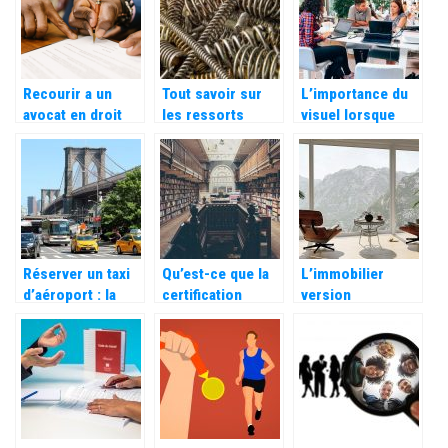
Recourir a un
Tout savoir sur
L’importance du
avocat en droit
les ressorts
visuel lorsque
des affaires : quel
utilisés dans le
l’on arrive dans
interet ?
secteur industriel
vos bureaux.
Réserver un taxi
Qu’est-ce que la
L’immobilier
d’aéroport : la
certification
version
nouvelle méthode
Qualiopi ?
entrepreneur : un
la plus pratique
business rentable
pour vos voyages