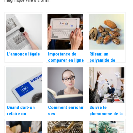
magnifique ville a à offrir.
L’annonce légale
Importance de
Rilsan: un
comparer en ligne
polyamide de
avant d’acheter
haute qualite et a
multiples usages
Quand doit-on
Comment enrichir
Suivre le
refaire ou
ses
phenomene de la
modifier une
connaissances en
grande demission
carte grise ?
tant
: les bons a
qu’entrepreneur ?
savoir