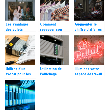
Les avantages
Comment
Augmenter le
des volets
repasser son
chiffre d’affaires
roulants
chemise ? Nos
d’un salon de
astuces
coiffure :
quelques idees a
votre portee
Utilites d’un
Utilisation de
Illuminez votre
avocat pour les
l’affichage
espace de travail
entreprises
dynamique pour
avec les
ameliorer
enseignes
l’experience
lumineuses
client