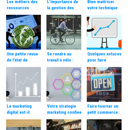
Les métiers des
L’importance de
Bien maitriser
ressources
la gestion des
votre technique
humaines
récompenses
marketing pour
pour votre
attirer de
entreprise
nouveaux clients
Une petite revue
Se rendre au
Quelques astuces
de l’état de
travail à vélo :
pour faire
l’économie
comment s’y
developper son
mondiale en 2022
préparer ?
entreprise
Le marketing
Votre strategie
Faire tourner un
digital est-il
marketing confiee
petit commerce :
avantageux pour
a un
le guide pour bien
les entreprises ?
professionnel
entreprendre !