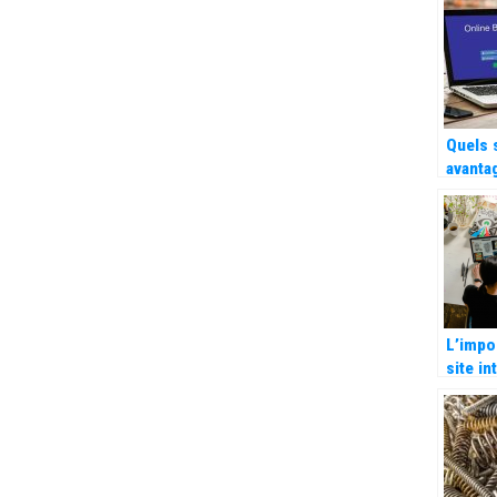
une bo
Quels 
avanta
compte
L’impo
site in
perfor