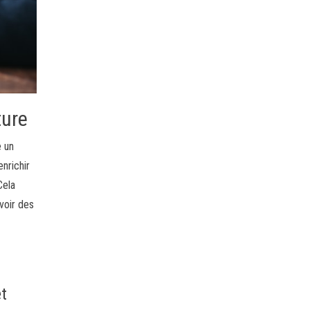
ture
e un
enrichir
Cela
voir des
i
et