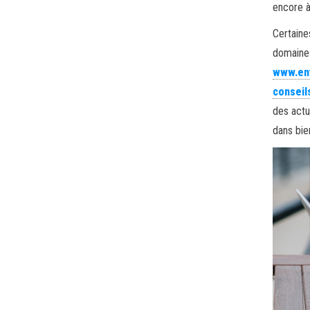
encore à
Certaine
domaines
www.ent
conseil
des actu
dans bie