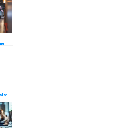
moteur
he ?
une
 en
tapes ?
otre
de
en