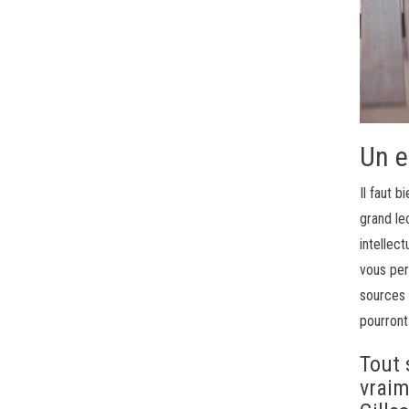
Un e
Il faut 
grand le
intellec
vous per
sources 
pourront
Tout 
vraim