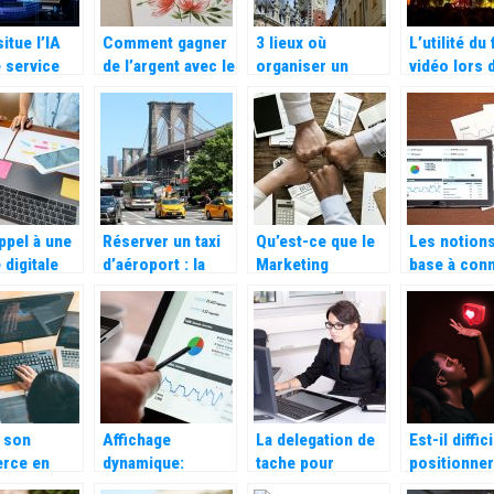
itue l’IA
Comment gagner
3 lieux où
L’utilité du
e service
de l’argent avec le
organiser un
vidéo lors 
ing d’une
Print On Demand
salon à Lille
lancement 
rise?
?
produit
appel à une
Réserver un taxi
Qu’est-ce que le
Les notion
 digitale
d’aéroport : la
Marketing
base à conn
ooster son
nouvelle méthode
Ressources
sur le mark
ncement
la plus pratique
Humaines et
pour vos voyages
quels sont ses
objectifs ?
 son
Affichage
La delegation de
Est-il diffic
rce en
dynamique:
tache pour
positionne
t en ligne,
qu’est-ce que
fluidifier les
site a la p