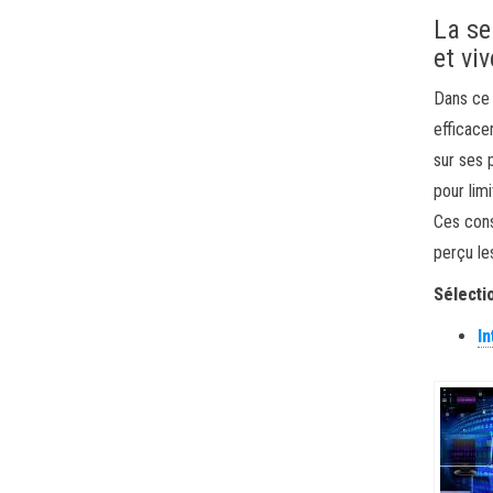
La se
et vi
Dans ce 
efficace
sur ses 
pour lim
Ces con
perçu le
Sélectio
I