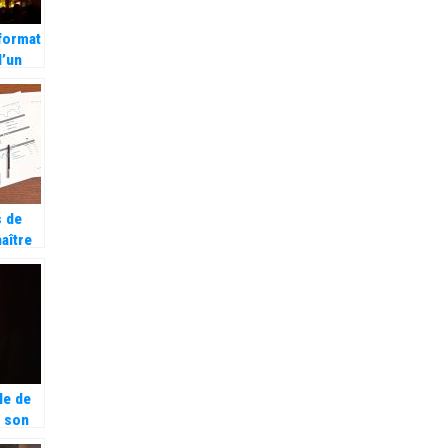
 format
d’un
de
s de
aître
eting
ile de
r son
remiere