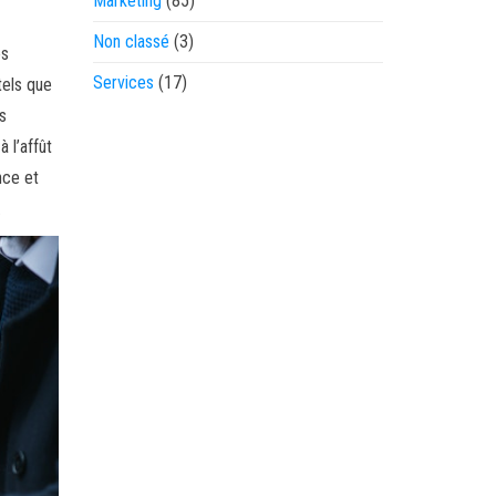
Marketing
(85)
Non classé
(3)
es
Services
(17)
tels que
es
à l’affût
nce et
.