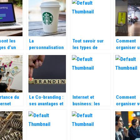
nne idée ?
c’est exactement?
taches
page d’un 
administratives
de recherc
sont les
La
Tout savoir sur
Comment
ges d’un
personnalisation
les types de
organiser 
 en ligne ?
en marketing : ce
communication
conférence
qu’il faut savoir !
en entreprise
quelques é
rtance du
Le Co-branding :
Internet et
Comment
ternet
ses avantages et
business: les
organiser v
mant
ses
avantages de
entreprise 
inconvenients
cette association
maniere a 
assurer la
reussite ?