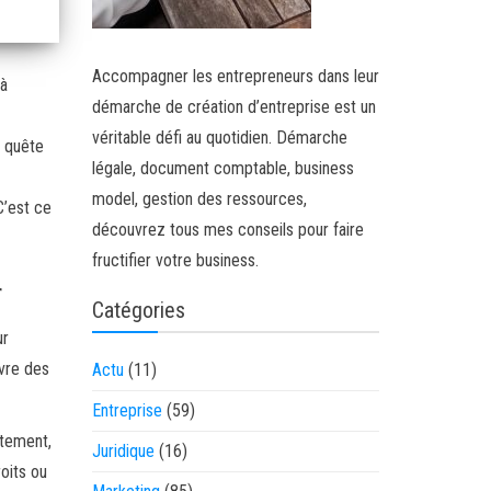
Accompagner les entrepreneurs dans leur
 à
démarche de création d’entreprise est un
véritable défi au quotidien. Démarche
n quête
légale, document comptable, business
model, gestion des ressources,
C’est ce
découvrez tous mes conseils pour faire
fructifier votre business.
r
Catégories
ur
vre des
Actu
(11)
Entreprise
(59)
itement,
Juridique
(16)
oits ou