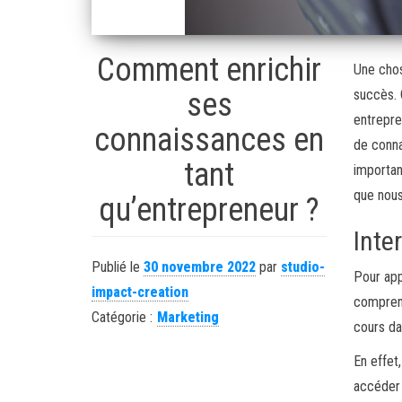
Comment enrichir
Une chos
ses
succès. 
entrepre
connaissances en
de conna
tant
importan
que nous
qu’entrepreneur ?
Inte
Publié le
30 novembre 2022
par
studio-
Pour app
impact-creation
comprend
Catégorie :
Marketing
cours da
En effet
accéder 