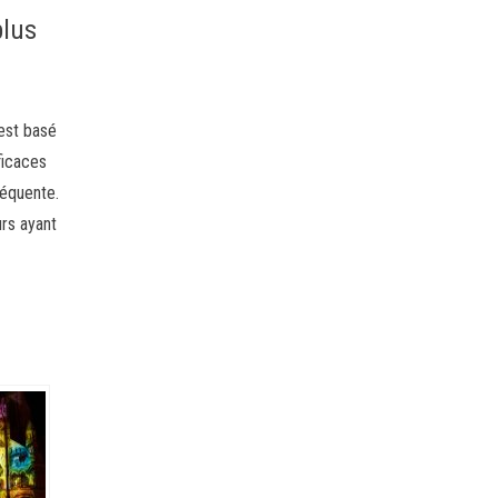
plus
’est basé
ficaces
séquente.
rs ayant