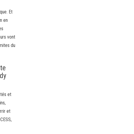
que. Et
on en
es
eurs vont
imites du
ite
rdy
ités et
ins,
rir et
UCCESS,