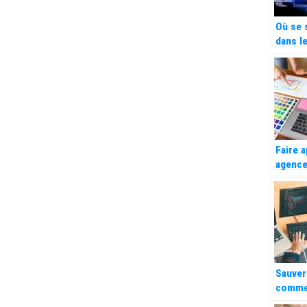
Où se s
dans l
market
entrep
Faire 
agence
pour b
référe
Sauver
comme
passan