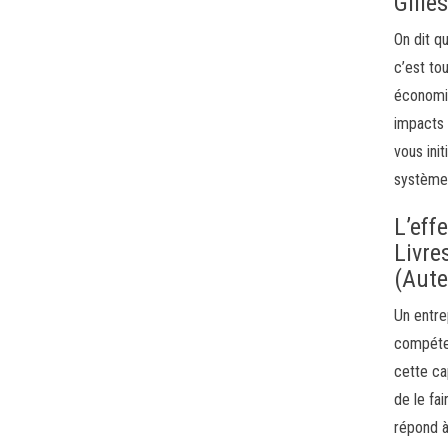
Gille
On dit q
c’est to
économie
impacts 
vous ini
système
L’eff
Livre
(Aute
Un entre
compéten
cette ca
de le fa
répond à