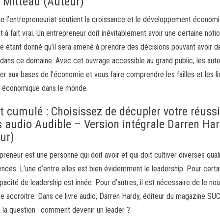
s Mitteau (Auteur)
ue l’entrepreneuriat soutient la croissance et le développement économi
ut à fait vrai. Un entrepreneur doit inévitablement avoir une certaine noti
 étant donné qu’il sera amené à prendre des décisions pouvant avoir d
dans ce domaine. Avec cet ouvrage accessible au grand public, les aut
tier aux bases de l’économie et vous faire comprendre les failles et les l
 économique dans le monde.
et cumulé : Choisissez de décupler votre réuss
s audio Audible – Version intégrale Darren Ha
ur)
preneur est une personne qui doit avoir et qui doit cultiver diverses qual
ces. L’une d’entre elles est bien évidemment le leadership. Pour certa
pacité de leadership est innée. Pour d’autres, il est nécessaire de le nour
ire accroitre. Dans ce livre audio, Darren Hardy, éditeur du magazine S
 la question : comment devenir un leader ?