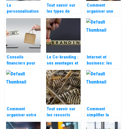
La
Tout savoir sur
Comment
personnalisation
les types de
organiser une
en marketing : ce
communication
conférence en
qu’il faut savoir !
en entreprise
quelques étapes ?
Conseils
Le Co-branding :
Internet et
financiers pour
ses avantages et
business: les
optimiser vos
ses
avantages de
ressources
inconvenients
cette association
économiques
Comment
Tout savoir sur
Comment
organiser votre
les ressorts
simplifier la
entreprise de
utilisés dans le
gestion des RH
maniere a en
secteur industriel
de votre