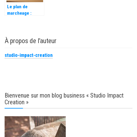
gestion des
Le plan de
stocks
marcheage :
définition,
comment en faire
un adapté au
cycle de vie de
À propos de l’auteur
vos produits ?
studio-impact-creation
Bienvenue sur mon blog business « Studio Impact
Creation »