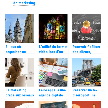
de marketing
3 lieux où
L’utilité du format
Pourvoir fidéliser
organiser un
vidéo lors d’un
des clients,
salon à Lille
lancement de
comment faire ?
produit
Le marketing
Faire appel à une
Réserver un taxi
grâce aux réseaux
agence digitale
d’aéroport : la
sociaux.
pour booster son
nouvelle méthode
référencement
la plus pratique