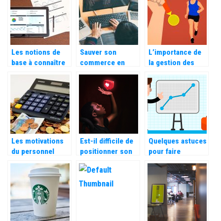
pour vos voyages
Les notions de
Sauver son
L’importance de
base à connaître
commerce en
la gestion des
sur le marketing
passant en ligne,
récompenses
une bonne idée ?
pour votre
entreprise
Les motivations
Est-il difficile de
Quelques astuces
du personnel
positionner son
pour faire
pour favoriser
site a la premiere
developper son
une bonne
page d’un moteur
entreprise
gestion par
de recherche ?
l’équipe