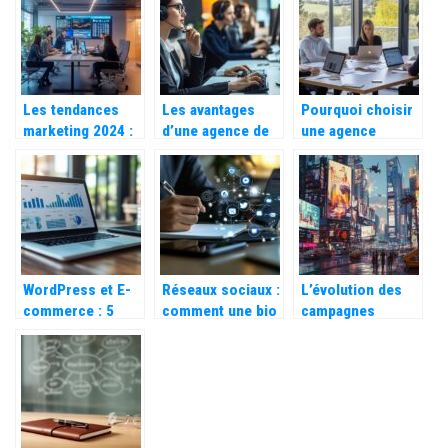
assurer la
entreprise ?
reussite ?
Les tendances
Les avantages
Pourquoi choisir
marketing 2024 :
d’une agence de
une agence
l’expertise des
téléprospection
marketing en
agences digitales
pour votre
Normandie pour
à votre service
développement
optimiser votre
commercial
visibilité locale
WordPress et E-
Réseaux sociaux :
L’évolution des
commerce : 5
comment une bio
campagnes
astuces pour
bien pensée peut
d’affichage
augmenter vos
faire toute la
extérieur vers le
ventes et
différence
numérique
améliorer
dynamique
l’expérience
client par la