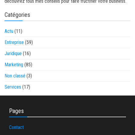
découvrez tous mes conseils pour faire fructifier votre business.
Catégories
Actu
(11)
Entreprise
(59)
Juridique
(16)
Marketing
(85)
Non classé
(3)
Services
(17)
Pages
Contact